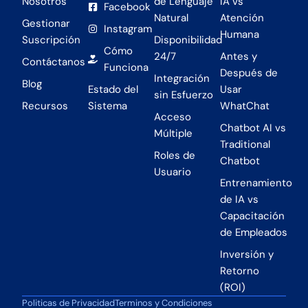
Nosotros
de Lenguaje
IA vs
Facebook
Natural
Atención
Gestionar
Instagram
Humana
Suscripción
Disponibilidad
Cómo
24/7
Antes y
Contáctanos
Funciona
Después de
Integración
Blog
Estado del
Usar
sin Esfuerzo
Recursos
Sistema
WhatChat
Acceso
Chatbot AI vs
Múltiple
Traditional
Roles de
Chatbot
Usuario
Entrenamiento
de IA vs
Capacitación
de Empleados
Inversión y
Retorno
(ROI)
Politicas de Privacidad
Terminos y Condiciones