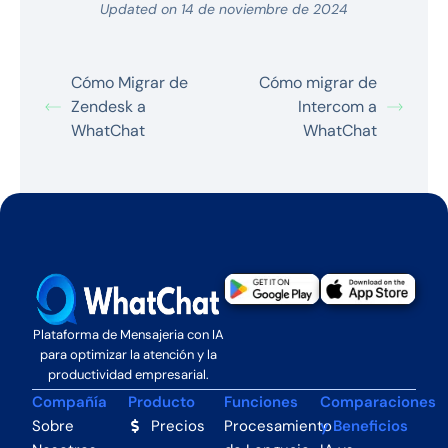
Updated on 14 de noviembre de 2024
Cómo Migrar de
Cómo migrar de
Zendesk a
Intercom a
WhatChat
WhatChat
Plataforma de Mensajeria con IA
para optimizar la atención y la
productividad empresarial.
Compañía
Producto
Funciones
Comparaciones
Sobre
Precios
Procesamiento
y Beneficios