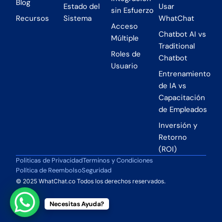
Blog
Estado del
Usar
sin Esfuerzo
Recursos
Sistema
WhatChat
Acceso
Chatbot AI vs
Múltiple
Traditional
Roles de
Chatbot
Usuario
Entrenamiento
de IA vs
Capacitación
de Empleados
Inversión y
Retorno
(ROI)
Politicas de Privacidad
Terminos y Condiciones
Política de Reembolso
Seguridad
© 2025 WhatChat.co Todos los derechos reservados.
Necesitas Ayuda?