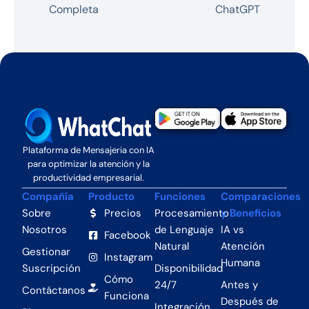
Completa
ChatGPT
Plataforma de Mensajeria con IA
para optimizar la atención y la
productividad empresarial.
Compañía
Producto
Funciones
Comparaciones
Sobre
Precios
Procesamiento
y Beneficios
Nosotros
de Lenguaje
IA vs
Facebook
Natural
Atención
Gestionar
Instagram
Humana
Suscripción
Disponibilidad
Cómo
24/7
Antes y
Contáctanos
Funciona
Después de
Integración