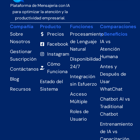
Plataforma de Mensajeria con IA
para optimizar la atención y la
productividad empresarial.
Compañía
Producto
Funciones
Comparaciones
Sobre
Precios
Procesamiento
y Beneficios
Nosotros
de Lenguaje
IA vs
Facebook
Natural
Atención
Gestionar
Instagram
Humana
Suscripción
Disponibilidad
Cómo
24/7
Antes y
Contáctanos
Funciona
Después de
Integración
Blog
Estado del
Usar
sin Esfuerzo
Recursos
Sistema
WhatChat
Acceso
Chatbot AI vs
Múltiple
Traditional
Roles de
Chatbot
Usuario
Entrenamiento
de IA vs
Capacitación